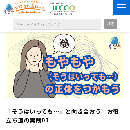
ABOUT
目的別に探す
ジャンル別に探す
シリーズ別に探す
OPEN BADGE
GALLERY
お知らせ
「そうはいっても…」と向き合おう／お役
SOLUTION
立ち道の実践01