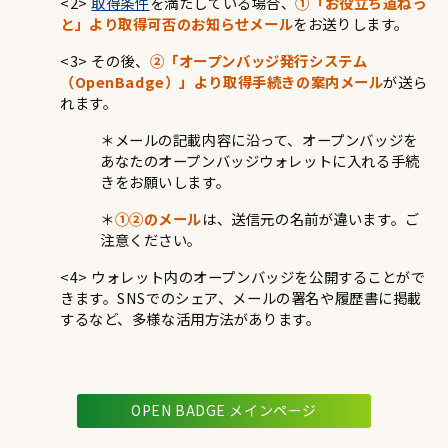
<2>
取得条件
を満たしている場合、
①「お役立ち道ねっ
と」より取得可否のお知らせメール
をお送りします。
<3> その後、
②「オープンバッジ発行システム
（OpenBadge）」より取得手続きの案内メール
が送ら
れます。
＊メールの記載内容に沿って、オープンバッジを
あなたのオープンバッジウォレットに入れる手続
きをお願いします。
＊
①②のメール
は、送信元の名前が違います。ご
注意ください。
<4> ウォレット内のオープンバッジを公開することがで
きます。SNSでのシェア、メールの署名や履歴書に掲載
するなど、多様な活用方法があります。
OPEN BADGE メインページ