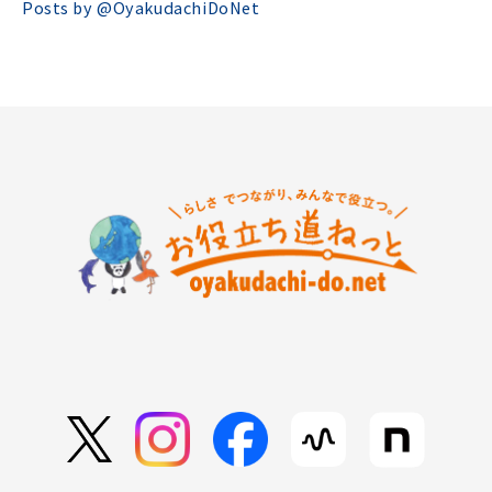
Posts by @
OyakudachiDoNet