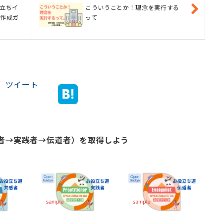
立ちイ
こういうことか！理念を実行する
ジ作成ガ
って
ツイート
感者→実践者→伝道者）を取得しよう