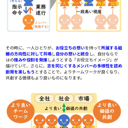
その時に、一人ひとりが、
お役立ちの想い
を持って
所属する組
織の方向性に対して共鳴
し
自分の想いと統合
し、自分ならで
はの
強みや役割を発揮
しようとする「お役立ちイメージ」が
描けていて、さらに、
志を同じくするメンバーの多様性を認め
創発を楽しもう
とすることで、よりチームワークが良くなり、
共創する価値もより良いものになります。