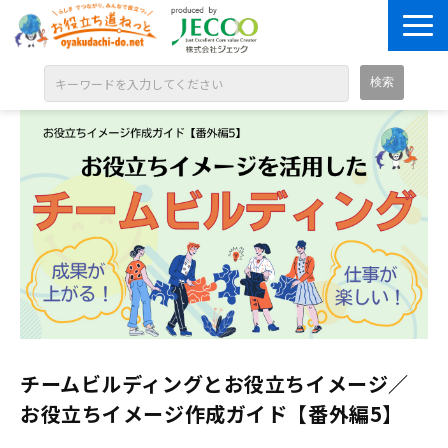
ABOUT
目的別に探す
ジャンル別に探す
シリーズ別に探す
OPEN BADGE
GALLERY
お知らせ
チームビルディングとお役立ちイメージ／
SOLUTION
お役立ちイメージ作成ガイド【番外編5】