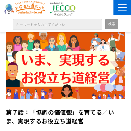
ABOUT
目的別に探す
ジャンル別に探す
シリーズ別に探す
OPEN BADGE
GALLERY
お知らせ
第７話：「協調の価値観」を育てる／い
SOLUTION
ま、実現するお役立ち道経営