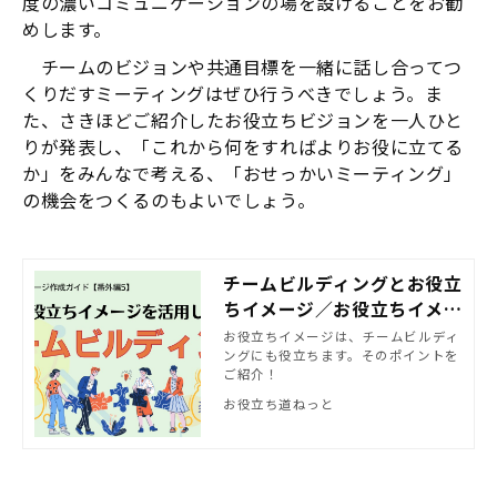
度の濃いコミュニケーションの場を設けることをお勧
めします。
チームのビジョンや共通目標を一緒に話し合ってつ
くりだすミーティングはぜひ行うべきでしょう。ま
た、さきほどご紹介したお役立ちビジョンを一人ひと
りが発表し、「これから何をすればよりお役に立てる
か」をみんなで考える、「おせっかいミーティング」
の機会をつくるのもよいでしょう。
チームビルディングとお役立
ちイメージ／お役立ちイメー
ジ作成ガイド【番外編5】
お役立ちイメージは、チームビルディ
ングにも役立ちます。そのポイントを
ご紹介！
お役立ち道ねっと