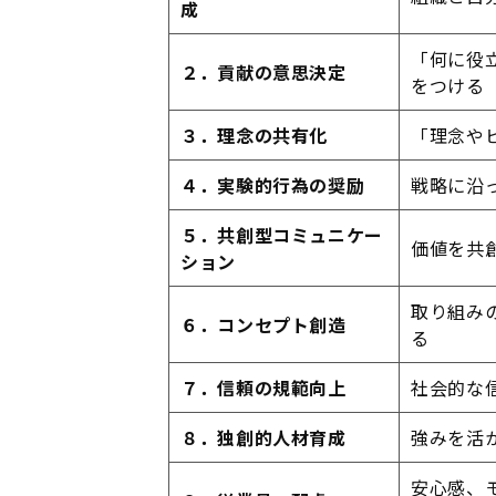
成
「何に役
２．貢献の意思決定
をつける
３．理念の共有化
「理念や
４．実験的行為の奨励
戦略に沿
５．共創型コミュニケー
価値を共
ション
取り組み
６．コンセプト創造
る
７．信頼の規範向上
社会的な
８．独創的人材育成
強みを活
安心感、