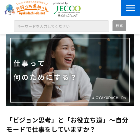
ABOUT
目的別に探す
ジャンル別に探す
シリーズ別に探す
OPEN BADGE
GALLERY
お知らせ
「ビジョン思考」と「お役立ち道」～自分
SOLUTION
モードで仕事をしていますか？