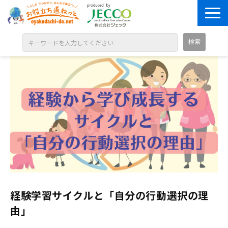
ABOUT
目的別に探す
ジャンル別に探す
シリーズ別に探す
OPEN BADGE
GALLERY
お知らせ
経験学習サイクルと「自分の行動選択の理
SOLUTION
由」