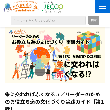
ABOUT
目的別に探す
ジャンル別に探す
シリーズ別に探す
OPEN BADGE
GALLERY
お知らせ
朱に交われば赤くなる!?／リーダーのため
SOLUTION
のお役立ち道の文化づくり実践ガイド【第1
話】