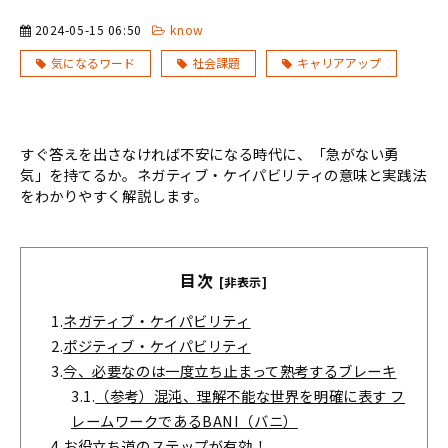
2024-05-15 06:50
know
気になるワード
社会課題
キャリアアップ
すぐ答えを出さなければ不安になる時代に、「急がない勇
気」を持てるか。ネガティブ・ケイパビリティの意味と実践法
をわかりやすく解説します。
目次
[非表示]
1.
ネガティブ・ケイパビリティ
2.
ポジティブ・ケイパビリティ
3.
今、必要なのは一度立ち止まって熟考するブレーキ
3.1.
（参考）混沌、理解不能な世界を明確に表す フ
レームワークであるBANI（バニ）
4.
お役立ち道のステップが有効！