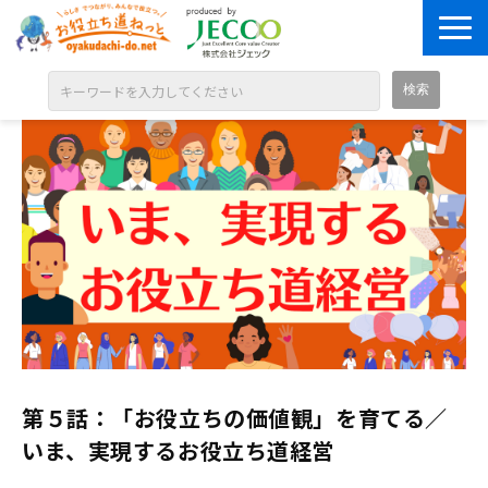
ABOUT
目的別に探す
ジャンル別に探す
シリーズ別に探す
OPEN BADGE
GALLERY
お知らせ
第５話：「お役立ちの価値観」を育てる／
SOLUTION
いま、実現するお役立ち道経営