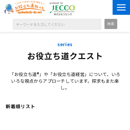
ABOUT
series
目的別に探す
お役立ち道クエスト
ジャンル別に探す
シリーズ別に探す
「お役立ち道®」や「お役立ち道経営」について、いろ
OPEN BADGE
いろな視点からアプローチしています。探求もまた楽
し。
GALLERY
お知らせ
新着順リスト
SOLUTION