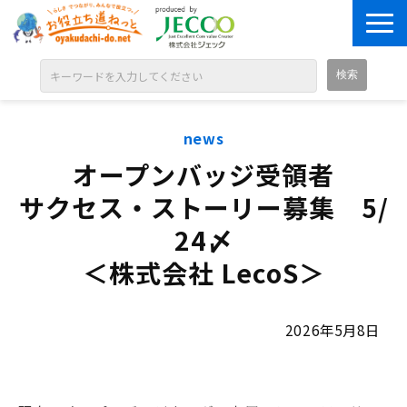
ABOUT
news
目的別に探す
オープンバッジ受領者
ジャンル別に探す
サクセス・ストーリー募集　5/
シリーズ別に探す
24〆
OPEN BADGE
＜株式会社 LecoS＞
GALLERY
お知らせ
2026年5月8日
SOLUTION