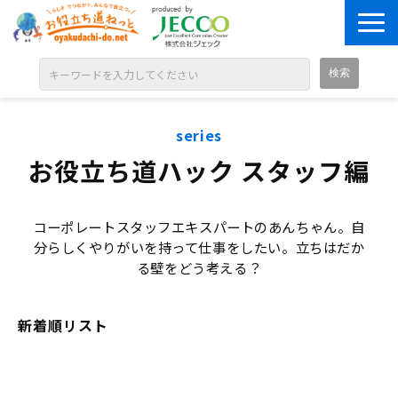
ABOUT
series
目的別に探す
お役立ち道ハック スタッフ編
ジャンル別に探す
シリーズ別に探す
コーポレートスタッフエキスパートのあんちゃん。自
OPEN BADGE
分らしくやりがいを持って仕事をしたい。立ちはだか
る壁をどう考える？
GALLERY
お知らせ
新着順リスト
SOLUTION