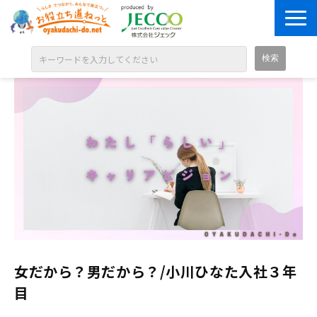
ABOUT
目的別に探す
ジャンル別に探す
シリーズ別に探す
OPEN BADGE
GALLERY
お知らせ
女だから？男だから？/小川ひなた入社３年
SOLUTION
目