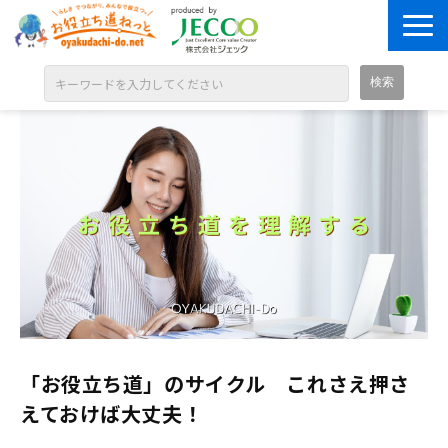
ABOUT
目的別に探す
ジャンル別に探す
シリーズ別に探す
OPEN BADGE
GALLERY
お知らせ
「お役立ち道」のサイクル これさえ押さ
SOLUTION
えておけば大丈夫！