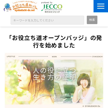
ABOUT
「お役立ち道オープンバッジ」の発
目的別に探す
行を始めました
ジャンル別に探す
シリーズ別に探す
OPEN BADGE
GALLERY
お知らせ
SOLUTION