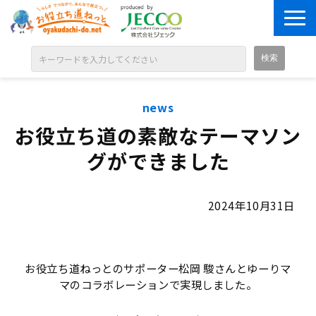
ABOUT
news
目的別に探す
お役立ち道の素敵なテーマソン
ジャンル別に探す
グができました
シリーズ別に探す
OPEN BADGE
2024年10月31日
GALLERY
お知らせ
お役立ち道ねっとのサポーター松岡 駿さんとゆーりマ
SOLUTION
マのコラボレーションで実現しました。