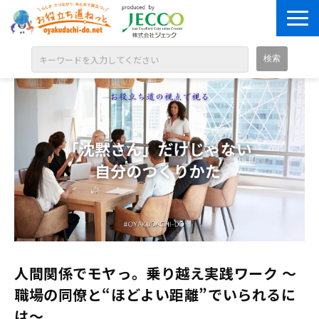
ABOUT
目的別に探す
ジャンル別に探す
シリーズ別に探す
OPEN BADGE
GALLERY
お知らせ
人間関係でモヤっ。乗り越え実践ワーク ～
SOLUTION
職場の同僚と“ほどよい距離”でいられるに
は～