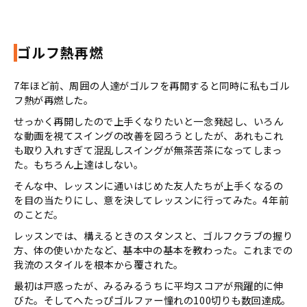
ゴルフ熱再燃
7
年ほど前、周囲の人達がゴルフを再開すると同時に私もゴル
フ熱が再燃した。
せっかく再開したので上手くなりたいと一念発起し、いろん
な動画を視てスイングの改善を図ろうとしたが、あれもこれ
も取り入れすぎて混乱しスイングが無茶苦茶になってしまっ
た。もちろん上達はしない。
そんな中、レッスンに通いはじめた友人たちが上手くなるの
を目の当たりにし、意を決してレッスンに行ってみた。
4
年前
のことだ。
レッスンでは、構えるときのスタンスと、ゴルフクラブの握り
方、体の使いかたなど、基本中の基本を教わった。これまでの
我流のスタイルを根本から覆された。
最初は戸惑ったが、みるみるうちに平均スコアが飛躍的に伸
びた。そしてへたっぴゴルファー憧れの
100
切りも数回達成。