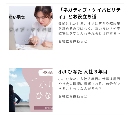
「ネガティブ・ケイパビリテ
ィ」とお役立ち道
混沌とした世界、すぐに答えや解決策
を求めるのではなく、あいまいさや不
確実性を受け入れそれらと共存する力
かもしれない。一度立ち止まることが
お役立ち道ねっと
必要かも。
小川ひなた 入社３年目
小川ひなた、入社３年目。仕事は周囲
や社会の環境に影響される。自分がで
きることってなんだろう？
お役立ち道ねっと