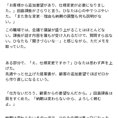
「お客様から追加要望があり、仕様変更が必要になりまし
た。」田島課長がさらりと言う。ひなたは心の中でつぶやい
た。「また急な変更…理由も納期の調整も何も説明がな
い。」
この職場では、会議で議論が盛り上がることはほとんどな
い。課長が話す内容を誰もが受け入れるだけで、質問すら出な
い。ひなたも「聞きづらいな…」と感じながら、ただメモを
取っていた。
ある部分で、「え、仕様変更ですか？」ひなたは思わず声を上
げた。
先週やっと仕上げた提案書が、顧客の追加要望でほぼゼロか
ら作り直しになるという。
「仕方ないだろう、顧客からの要望なんだから。」田島課長は
肩をすくめた。「納期は変わらないから、よろしく頼む
よ。」
納期は変わらない――その一言で、ひなたの頭は真っ白になった。