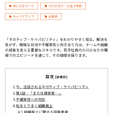
気になるワード
小川ひなた－入社３年目
キャリアアップ
仕事術
「ネガティブ・ケイパビリティ」をわかりやすく知る。解決を
急がず、曖昧な状況や不確実性と向き合う力は、チームや組織
の成長を支える重要なスキルです。若手社員の小川ひなたの職
場でのエピソードを通じて、その価値を探ります。
目次
[非表示]
1.
今、注目されるネガティブ・ケイパビリティ
2.
第1話：「また仕様変更…」
3.
不確実性への対応
4.
私をとりまく組織風土
4.1.
組織風土に関する阻害要素