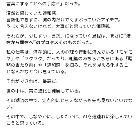
言葉にすることへの手応え」だった。
漠然と感じていた違和感。
言語化できずに、胸の内だけでくすぶっていたアイデア。
うまく言えないけれど、大事だと思っていた価値観。
それらが、少しずつ「言葉」になっていく過程は、まさに
“潜
在から顕在へ”のプロセス
そのものだった。
私の仕事は、潜在的に、人の心理や行動に潜んでいる「モヤモ
ヤ」や「ワクワク」だったり、組織のあちらこちらにある「暗
黙の当たり前」や「違和感」を掴み、それを見える化するこ
となんだなと今は思えている。
それができれば、最高だ。
世の中は、常に進化し発展している。
その潮流の中で、定点的にとらえながらも先も見ないといけな
い。
その中で、しなやかに、したたかに、AIを道連れに楽しんでい
こうと思っている。