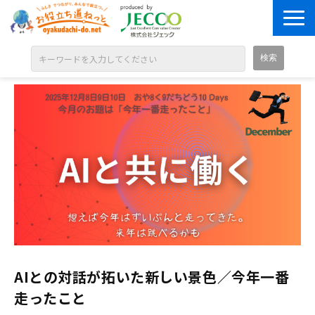
ABOUT
目的別に探す
ジャンル別に探す
シリーズ別に探す
OPEN BADGE
GALLERY
お知らせ
SOLUTION
AIとの対話が拓いた新しい景色／今年一番
走ったこと