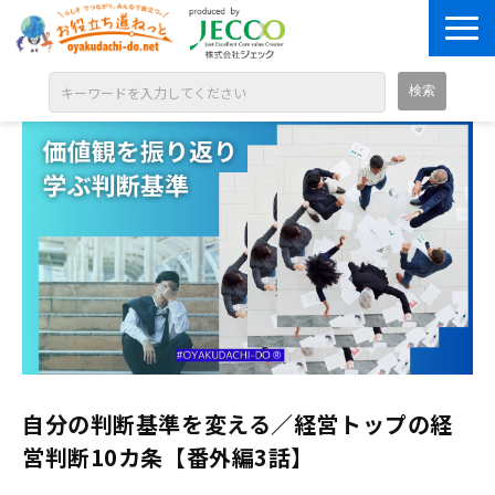
ABOUT
目的別に探す
ジャンル別に探す
シリーズ別に探す
OPEN BADGE
GALLERY
お知らせ
自分の判断基準を変える／経営トップの経
SOLUTION
営判断10カ条【番外編3話】