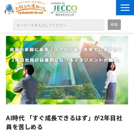
ABOUT
目的別に探す
ジャンル別に探す
シリーズ別に探す
OPEN BADGE
GALLERY
お知らせ
SOLUTION
AI時代 「すぐ成長できるはず」が2年目社
員を苦しめる