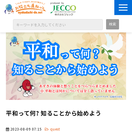
ABOUT
目的別に探す
ジャンル別に探す
シリーズ別に探す
OPEN BADGE
GALLERY
お知らせ
平和って何? 知ることから始めよう
SOLUTION
2023-08-09 07:15
quest