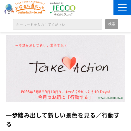
ABOUT
目的別に探す
ジャンル別に探す
シリーズ別に探す
OPEN BADGE
GALLERY
お知らせ
SOLUTION
一歩踏み出して新しい景色を見る／行動す
る