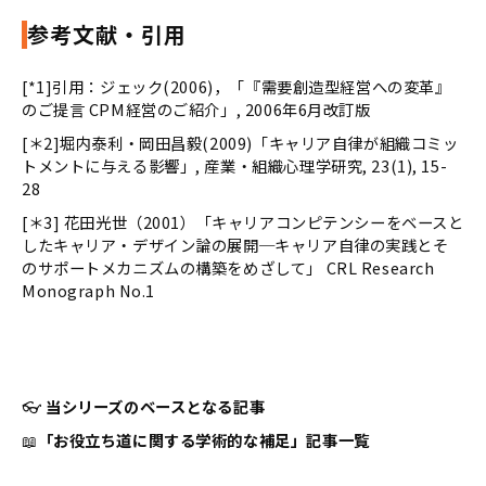
参考文献・引用
[*1]引用：ジェック(2006)，「『需要創造型経営への変革』
のご提言 CPM経営のご紹介」, 2006年6月改訂版
[＊2]堀内泰利・岡田昌毅(2009)「キャリア自律が組織コミッ
トメントに与える影響」, 産業・組織心理学研究, 23(1), 15-
28
[＊3] 花田光世（2001）「キャリアコンピテンシーをベースと
したキャリア・デザイン論の展開─キャリア自律の実践とそ
のサポートメカニズムの構築をめざして」 CRL Research
Monograph No.1
👓
当シリーズのベースとなる記事
📖
「お役立ち道に関する学術的な補足」記事一覧