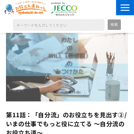
ABOUT
目的別に探す
ジャンル別に探す
シリーズ別に探す
OPEN BADGE
GALLERY
お知らせ
第11話：「自分流」のお役立ちを見出す②/
SOLUTION
いまの仕事でもっと役に立てる ～自分流の
お役立ち道～