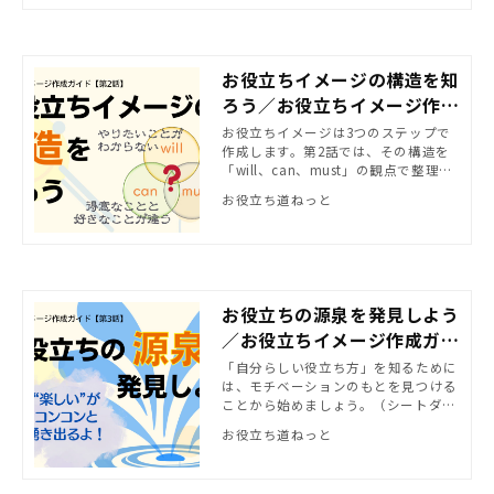
お役立ちイメージの構造を知
ろう／お役立ちイメージ作成
ガイド(2)
お役立ちイメージは3つのステップで
作成します。第2話では、その構造を
「will、can、must」の観点で整理し
ました。
お役立ち道ねっと
お役立ちの源泉を発見しよう
／お役立ちイメージ作成ガイ
ド(3)
「自分らしい役立ち方」を知るために
は、モチベーションのもとを見つける
ことから始めましょう。（シートダウ
ンロードできます）
お役立ち道ねっと