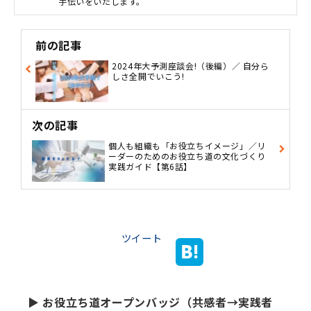
手伝いをいたします。
前の記事
2024年大予測座談会!（後編）／ 自分ら
しさ全開でいこう!
次の記事
個人も組織も「お役立ちイメージ」／リ
ーダーのためのお役立ち道の文化づくり
実践ガイド【第6話】
ツイート
▶ お役立ち道オープンバッジ（共感者→実践者