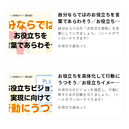
自分ならではのお役立ちを言
葉であらわそう／お役立ちイ
メージ作成ガイド(4)
自分ならではの「お役立ち使命」を言
葉にしていきましょう。（シートダウ
ンロードできます）
お役立ち道ねっと
お役立ちを具体化して行動に
うつそう／お役立ちイメージ
作成ガイド【第5話】
お役立ちのビジョンを設定し、行動に
移すための計画を立てましょう。（シ
ートダウンロードできます）
お役立ち道ねっと