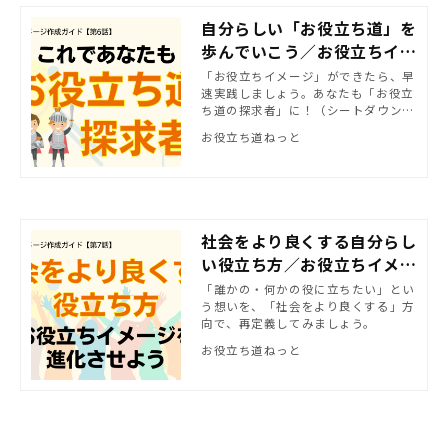
自分らしい「お役立ち道」を
歩んでいこう／お役立ちイメ
ージ作成ガイド【第6話】
「お役立ちイメージ」ができたら、早
速実践しましょう。あなたも「お役立
ち道の探求者」に！（シートダウンロ
ードできます）
お役立ち道ねっと
社会をより良くする自分らし
い役立ち方／お役立ちイメー
ジ作成ガイド【第7話】
「誰かの・何かの役に立ちたい」とい
う想いを、「社会をより良くする」方
向で、再定義してみましょう。
お役立ち道ねっと