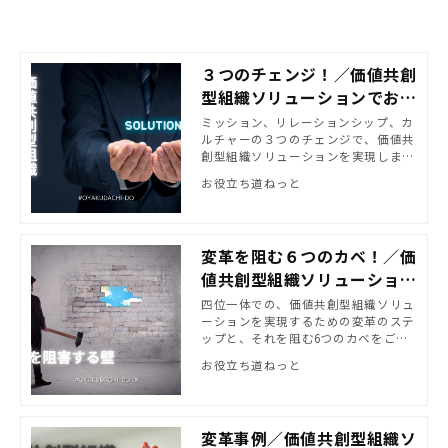
３つのチェンジ！／価値共創
型組織ソリューションでお役
立ちの実現＜前＞
ミッション、リレーションシップ、カ
ルチャーの３つのチェンジで、価値共
創型組織ソリューションを実現しまし
ょう。
お役立ち道ねっと
変革を阻む６つのカベ！／価
値共創型組織ソリューション
でお役立ちの実現＜中＞
四位一体での、価値共創型組織ソリュ
ーションを実現するための変革のステ
ップと、それを阻む6つのカベをご紹
介します。
お役立ち道ねっと
変革事例／価値共創型組織ソ