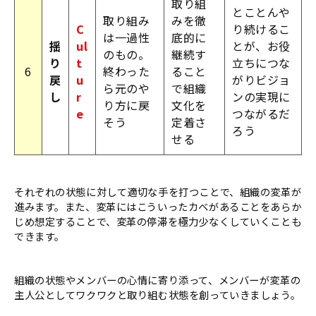
取り組
とことんや
取り組み
みを徹
C
り続けるこ
は一過性
底的に
揺
ul
とが、お役
のもの。
継続す
り
t
立ちにつな
6
終わった
ること
戻
u
がりビジョ
ら元のや
で組織
し
r
ンの実現に
り方に戻
文化を
e
つながるだ
そう
定着さ
ろう
せる
それぞれの状態に対して適切な手を打つことで、組織の変革が
進みます。また、変革にはこういったカベがあることをあらか
じめ想定することで、変革の停滞を極力少なくしていくことも
できます。
組織の状態やメンバーの心情に寄り添って、メンバーが変革の
主人公としてワクワクと取り組む状態を創っていきましょう。