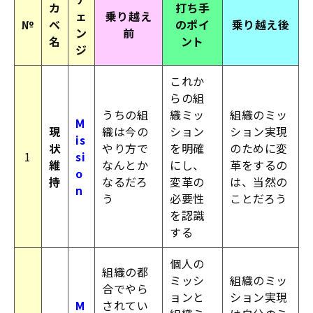
カ
打ち手
ェ
乗り越え
№
ベ
のポイ
乗り越え後
ン
前
名
ント
ジ
これか
らの組
うちの組
織ミッ
組織のミッ
M
現
織は今の
ション
ション実現
is
状
やり方で
を明確
のために変
1
si
維
なんとか
にし、
革をするの
o
持
なるだろ
変革の
は、当然の
n
う
必要性
ことだろう
を認識
する
個人の
組織の都
ミッシ
組織のミッ
合でやら
ョンと
ション実現
M
されてい