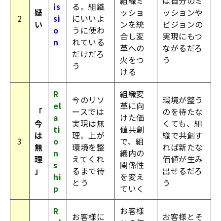
組織ミ
は自分のミ
is
る。組織
疑
ッショ
ッションや
2
si
にいいよ
い
ンを統
ビジョンの
o
うに使わ
合し変
実現にもつ
n
れている
革への
ながるだろ
だけだろ
火をつ
う
う
ける
R
組織変
今のリソ
環境が整う
el
革に向
「
ースでは
のを待たな
a
けた価
今
実現は無
くても、組
ti
値共創
は
理。上が
織で共創す
3
o
で、組
無
環境を整
れば新たな
n
織内の
理
えてくれ
価値が生み
s
関係性
」
るまで待
出せるだろ
hi
を変え
とう
う
p
ていく
R
お客様
お客様に
お客様とそ