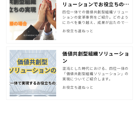
リューションでお役立ちの実
現＜後＞
四位一体での価値共創型組織ソリュー
ションの変革事例をご紹介。どのよう
にカベを乗り越え、成果が出たのでし
ょうか？
お役立ち道ねっと
価値共創型組織ソリューショ
ン
混沌とした時代における、四位一体の
「価値共創型組織ソリューション」の
実現についてご紹介します。
お役立ち道ねっと