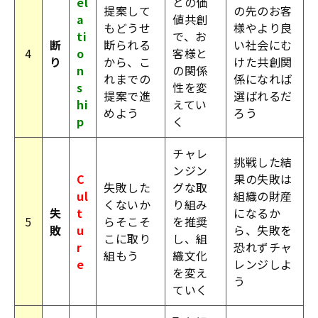
el
との価
提案して
の先のお客
a
値共創
もどうせ
様やより良
ti
で、お
断
断られる
い社会にむ
4
o
客様と
り
から、こ
けた共創関
n
の関係
れまでの
係になれば
s
性を変
提案で進
選ばれるだ
hi
えてい
めよう
ろう
p
く
チャレ
挑戦した結
ンジン
C
果の失敗は
失敗した
グな取
ul
組織の財産
くないか
り組み
失
t
になるか
5
らそこそ
を推奨
敗
u
ら、失敗を
こに取り
し、組
r
恐れずチャ
組もう
織文化
e
レンジしよ
を変え
う
ていく