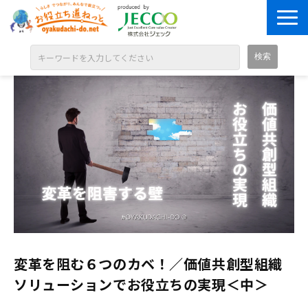
ABOUT
目的別に探す
ジャンル別に探す
シリーズ別に探す
OPEN BADGE
GALLERY
お知らせ
変革を阻む６つのカベ！／価値共創型組織
SOLUTION
ソリューションでお役立ちの実現＜中＞