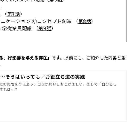
）
 （
第7話
）
ケーション ⑥コンセプト創造 （
第8話
）
⑨従業員配慮 （
第9話
）
る、好影響を与える存在」
です。以前にも、ご紹介した内容と重
。
る…そうはいっても／お役立ち道の実践
に好影響を与えよう」自信が無いしおこがましい。まして「自分らし
すれば…？