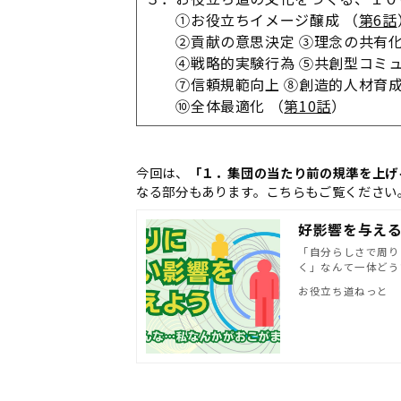
①お役立ちイメージ醸成 （
第6話
②貢献の意思決定 ③理念の共有化
④戦略的実験行為 ⑤共創型コミュニ
⑦信頼規範向上 ⑧創造的人材育成 
⑩全体最適化 （
第10話
）
今回は、
「１．集団の当たり前の規準を上げ
なる部分もあります。こちらもご覧ください
好影響を与え
「自分らしさで周り
く」なんて一体どう
お役立ち道ねっと