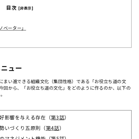
目次
[非表示]
ノベーター」
メニュー
にまい進できる組織文化（集団性格）である「お役立ち道の文
今回から、「お役立ち道の文化」をどのように作るのか、以下の
う。
好影響を与える存在（
第3話
）
勢いづくり五原則（
第4話
）
のマネジメント機能（
第5話
）