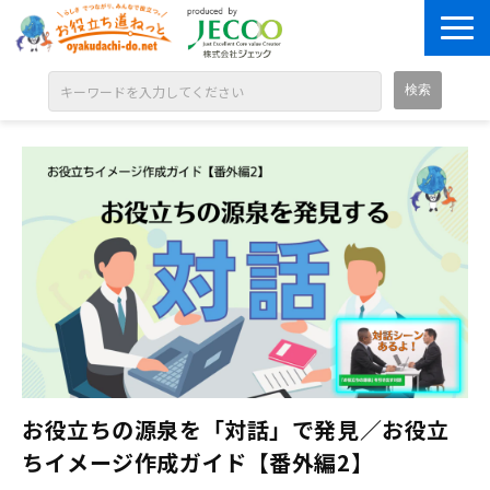
ABOUT
目的別に探す
ジャンル別に探す
シリーズ別に探す
OPEN BADGE
GALLERY
お知らせ
SOLUTION
お役立ちの源泉を「対話」で発見／お役立
ちイメージ作成ガイド【番外編2】