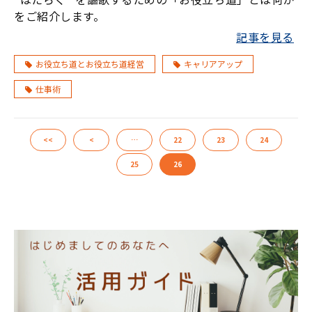
をご紹介します。
記事を見る
お役立ち道とお役立ち道経営
キャリアアップ
仕事術
<<
<
…
22
23
24
25
26