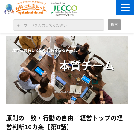
ABOUT
目的別に探す
ジャンル別に探す
シリーズ別に探す
OPEN BADGE
GALLERY
お知らせ
SOLUTION
原則の一致・行動の自由／経営トップの経
営判断10カ条【第8話】