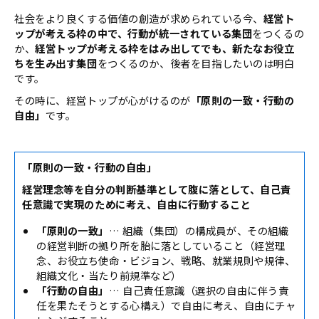
社会をより良くする価値の創造が求められている今、
経営ト
ップが考える枠の中で、行動が統一されている集団
をつくるの
か、
経営トップが考える枠をはみ出してでも、新たなお役立
ちを生み出す集団
をつくるのか、後者を目指したいのは明白
です。
その時に、経営トップが心がけるのが
「原則の一致・行動の
自由」
です。
「原則の一致・行動の自由」
経営理念等を自分の判断基準として腹に落として、自己責
任意識で実現のために考え、自由に行動すること
「原則の一致」
… 組織（集団）の構成員が、その組織
の経営判断の拠り所を胎に落としていること（経営理
念、お役立ち使命・ビジョン、戦略、就業規則や規律、
組織文化・当たり前規準など）
「行動の自由」
… 自己責任意識（選択の自由に伴う責
任を果たそうとする心構え）で自由に考え、自由にチャ