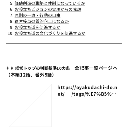
価値創造の戦略と体制になっているか
お役立ちビジョンの実現からの発想
原則の一致・行動の自由
顧客接点の質的向上になるか
お役立ち道を促進するか
お役立ち道の文化づくりを促進するか
全記事一覧ページへ
👨👩
経営トップの判断基準10カ条
（本編12話、番外5話）
https://oyakudachi-do.n
et/__/tags/%E7%B5%8
C%E5%96%B6%E3%83%
88%E3%83%83%E3%83%
97%E3%81%AE%E7%B
5%8C%E5%96%B6%E5%
88%A4%E6%96%AD10%E