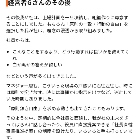
経営者Gさんのその後
その後我が社は、上場計画を一旦凍結し、組織作りに専念す
ることにしました。もちろん「原則の一致・行動の自由」を
選択した我が社は、理念の浸透から取り組みました。
社員からは、
こんなことをするより、どう行動すれば良いかを教えてく
れ
白か黒かの答えが欲しい
などという声が多く出てきました。
マネジャー層も、こういった現場の戸惑いに右往左往し、時に
は原則で突き放す、時には事細かに指示を出すなど、迷走して
いた時期もありました。
「原則無き自由」を求める動きも出てきたこともあります。
そのような中、定期的に全社員と面談し、我が社の未来をざ
っくばらんに話し合ったり、役員に直接提案できる「社⾧直轄
事業推進提案」の制度を設けたり、いろいろと手も打っていま
す。