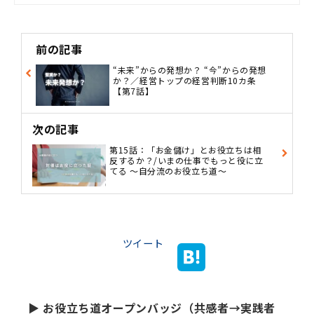
3%82%AB%E6%9D%A1
前の記事
“未来”からの発想か？ “今”からの発想
か？／経営トップの経営判断10カ条
【第7話】
次の記事
第15話：「お金儲け」とお役立ちは相
反するか？/いまの仕事でもっと役に立
てる ～自分流のお役立ち道～
ツイート
▶ お役立ち道オープンバッジ（共感者→実践者