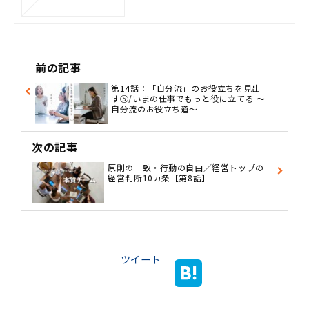
5%8C%E5%96%B6%E5%
88%A4%E6%96%AD10%E
3%82%AB%E6%9D%A1
前の記事
第14話：「自分流」のお役立ちを見出
す⑤/いまの仕事でもっと役に立てる ～
自分流のお役立ち道～
次の記事
原則の一致・行動の自由／経営トップの
経営判断10カ条【第8話】
ツイート