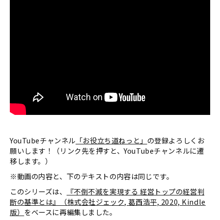
YouTubeチャンネル
「お役立ち道ねっと」
の登録よろしくお
願いします！（リンク先を押すと、YouTubeチャンネルに遷
移します。）
※動画の内容と、下のテキストの内容は同じです。
このシリーズは、
『不倒不滅を実現する 経営トップの経営判
断の基準とは』（株式会社ジェック, 葛西浩平, 2020, Kindle
版）
をベースに再編集しました。