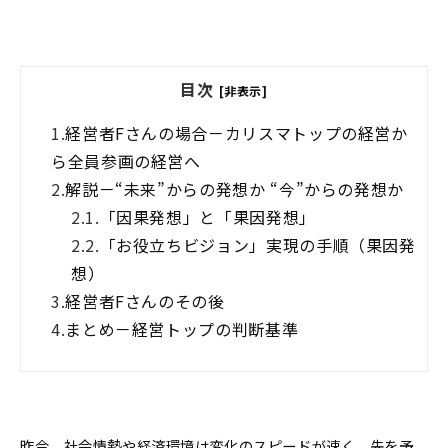
目次
[非表示]
1.
経営者Fさんの場合－カリスマトップの経営か
ら全員参画の経営へ
2.
解説－“未来”からの発想か “今”からの発想か
2.1.
「因果発想」と「果因発想」
2.2.
「お役立ちビジョン」実現の手順（果因発
想）
3.
経営者Fさんのその後
4.
まとめ－経営トップの判断基準
昨今、社会情勢や経済環境は変化のスピードが速く、先を予