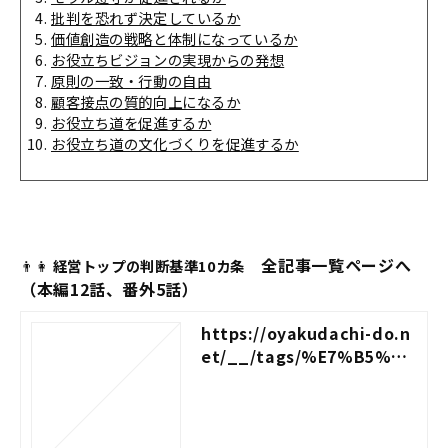
批判を恐れず決定しているか
価値創造の戦略と体制になっているか
お役立ちビジョンの実現からの発想
原則の一致・行動の自由
顧客接点の質的向上になるか
お役立ち道を促進するか
お役立ち道の文化づくりを促進するか
全記事一覧ページへ
👨👩
経営トップの判断基準10カ条
（本編12話、番外5話）
https://oyakudachi-do.n
et/__/tags/%E7%B5%8
C%E5%96%B6%E3%83%
88%E3%83%83%E3%83%
97%E3%81%AE%E7%B