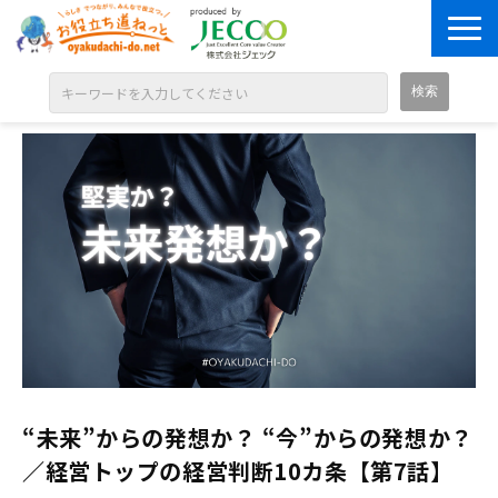
ABOUT
目的別に探す
ジャンル別に探す
シリーズ別に探す
OPEN BADGE
GALLERY
お知らせ
SOLUTION
“未来”からの発想か？ “今”からの発想か？
／経営トップの経営判断10カ条【第7話】